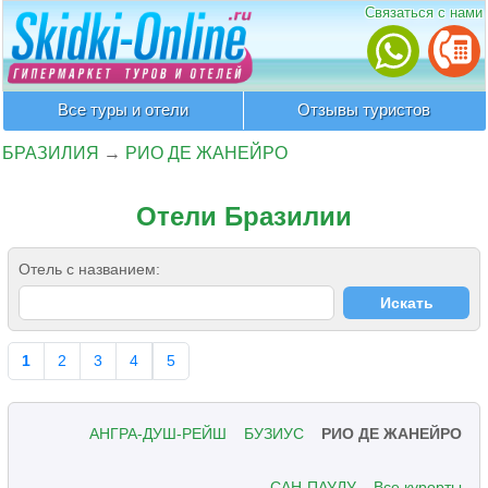
Связаться с нами
Все туры и отели
Отзывы туристов
БРАЗИЛИЯ
→
РИО ДЕ ЖАНЕЙРО
Отели Бразилии
Отель с названием:
1
2
3
4
5
АНГРА-ДУШ-РЕЙШ
БУЗИУС
РИО ДЕ ЖАНЕЙРО
САН-ПАУЛУ
Все курорты