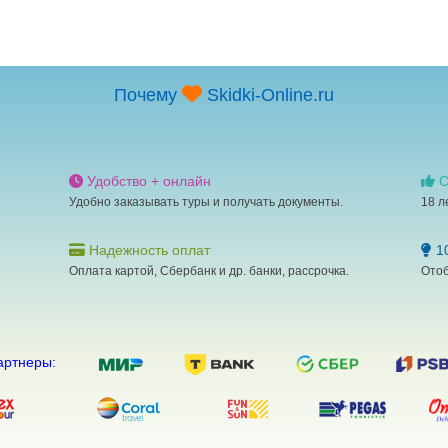
Почему
Skidki-Online.ru
Удобство + онлайн
С
Удобно заказывать туры и получать документы.
18 л
Надежность оплат
10
Оплата картой, Сбербанк и др. банки, рассрочка.
Отоб
артнеры: