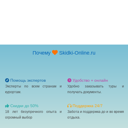
Почему
Skidki-Online.ru
Помощь экспертов
Удобство + онлайн
Эксперты по всем странам и
Удобно заказывать туры и
курортам.
получать документы.
Скидки до 50%
Поддержка 24/7
18 лет безупречного опыта и
Забота и поддержка до и во время
огромный выбор
отдыха.