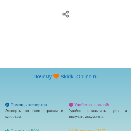
Почему
Skidki-Online.ru
Помощь экспертов
Удобство + онлайн
Эксперты по всем странам и
Удобно заказывать туры и
курортам.
получать документы.
Скидки до 50%
Поддержка 24/7