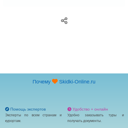
Почему
Skidki-Online.ru
Помощь экспертов
Удобство + онлайн
Эксперты по всем странам и
Удобно заказывать туры и
курортам.
получать документы.