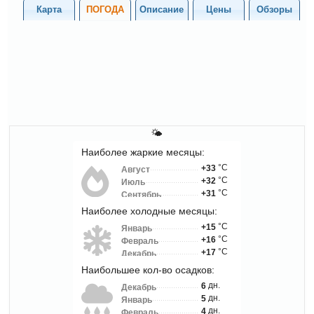
Карта
ПОГОДА
Описание
Цены
Обзоры
🌤
Наиболее жаркие месяцы:
°C
+33
Август
°C
+32
Июль
°C
+31
Сентябрь
Наиболее холодные месяцы:
°C
+15
Январь
°C
+16
Февраль
°C
+17
Декабрь
Наибольшее кол-во осадков:
дн.
6
Декабрь
дн.
5
Январь
дн.
4
Февраль