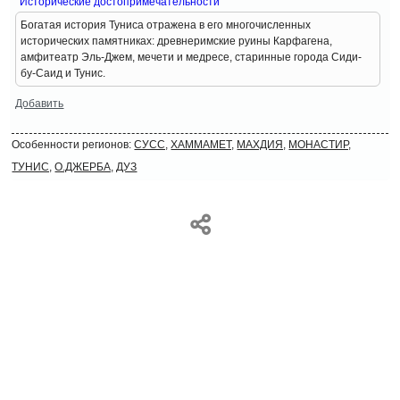
Исторические достопримечательности
Богатая история Туниса отражена в его многочисленных
исторических памятниках: древнеримские руины Карфагена,
амфитеатр Эль-Джем, мечети и медресе, старинные города Сиди-
бу-Саид и Тунис.
Добавить
Особенности регионов:
СУСС,
ХАММАМЕТ,
МАХДИЯ,
МОНАСТИР,
ТУНИС,
О.ДЖЕРБА,
ДУЗ