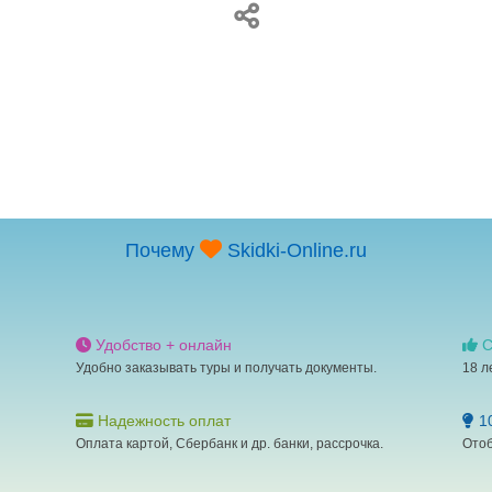
Почему
Skidki-Online.ru
Удобство + онлайн
С
Удобно заказывать туры и получать документы.
18 л
Надежность оплат
10
Оплата картой, Сбербанк и др. банки, рассрочка.
Отоб