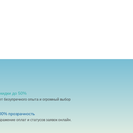
кидки до 50%
ет безупречного опыта и огромный выбор
0% прозрачность
ражение оплат и статусов заявок онлайн.