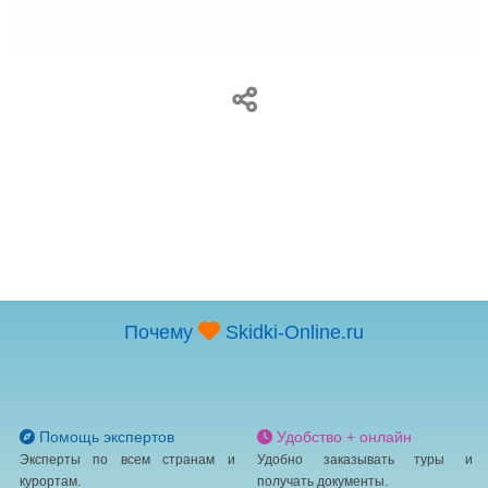
Почему
Skidki-Online.ru
Помощь экспертов
Удобство + онлайн
Эксперты по всем странам и
Удобно заказывать туры и
курортам.
получать документы.