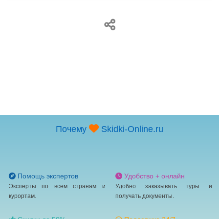
Почему
Skidki-Online.ru
Помощь экспертов
Удобство + онлайн
Эксперты по всем странам и
Удобно заказывать туры и
курортам.
получать документы.