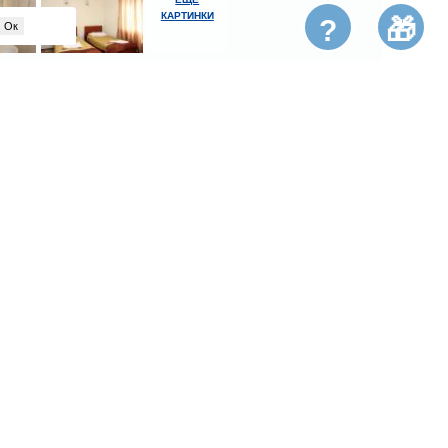
КАРТИНКИ
?
🎁
Ок
Год постройки
2011
Документы
Для
взрослыхОбщееваучеробщегражданский
российский паспорт / заграничный паспорт
РФ — оригиналДля детейОбщеесогласие
родителей нотариально заверенное - без
сопровождающих лиц (от 14 лет и