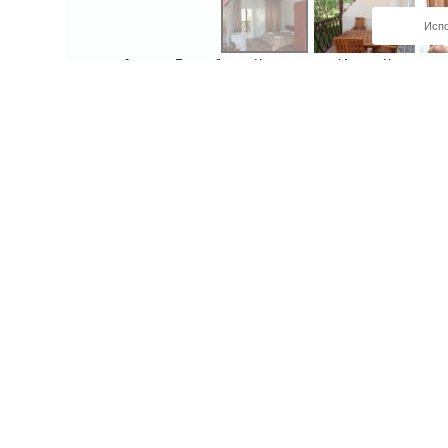
Испо
Адрес:
:Республика Кыргызстан, Иссык-Кульская 
TownShortName
Чолпон-Ата
В цену включено
проживание в выбранной категории3-
разовое питание