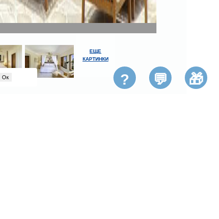
ЕЩЕ
КАРТИНКИ
?
💬
🎁
Ок
Домашние животные
Размещение домашних животных не
допускается.
Интернет
Бесплатно! Wi-Fi предоставляется на