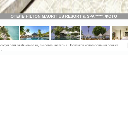
ОТЕЛЬ HILTON MAURITIUS RESORT & SPA *****, ФОТО
льзуя сайт skidki-online.ru, вы соглашаетесь с Политикой использования cookies.
врикий
На свежем воздухе
Садовая мебель
Пляж (первая линия)
Терраса для загара
Терраса
Сад
Питание и напитки
Вино/шампанское Оплачивается отдельно