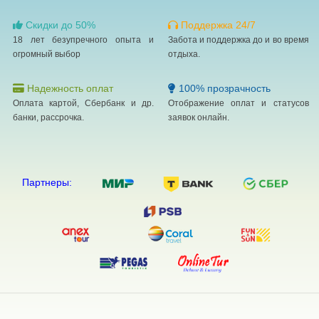
Плата за раскладную кровать: 5000 AMD за
ночь
Скидки до 50%
Поддержка 24/7
18 лет безупречного опыта и
Забота и поддержка до и во время
Возможно, приведенный выше список неполон.
огромный выбор
отдыха.
Суммы платежей и залогов могут быть указаны
без учета налога и могут быть изменены.
Надежность оплат
100% прозрачность
Оплата картой, Сбербанк и др.
Отображение оплат и статусов
банки, рассрочка.
заявок онлайн.
Партнеры: