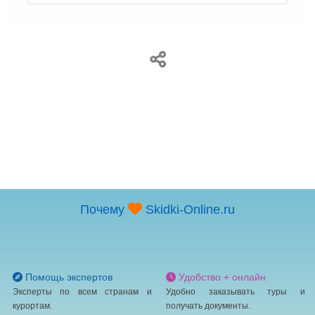
между вами и отелем.
Плата за проживание детей не старше 7
-летнего возраста не взимается при условии их
размещения в одной комнате с родителями или
опекунами на имеющихся кроватях.
Чтобы договориться о содержании домашних
животных в номере, обратитесь
непосредственно в отель, используя контактную
информацию из письма с подтверждением
бронирования.
Дополнительные платежи
Следующие платежи и залоги взимаются отелем
Почему
Skidki-Online.ru
во время оказания соответствующей услуги, при
регистрации по прибытии или регистрации при
отъезде.
Плата за трансфер до аэропорта для
Помощь экспертов
Удобство + онлайн
взрослого: 4000 AMD за транспортное средство
Эксперты по всем странам и
Удобно заказывать туры и
(в одну сторону)
курортам.
получать документы.