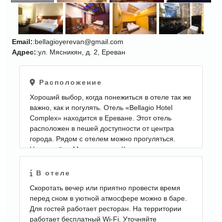
Email:
:bellagioyerevan@gmail.com
Адрес:
:ул. Мясникян, д. 2, Ереван
ЕЩЕ
КАРТИНКИ
Расположение
Хороший выбор, когда понежиться в отеле так же
важно, как и погулять. Отель «Bellagio Hotel
Complex» находится в Ереване. Этот отель
расположен в пешей доступности от центра
города. Рядом с отелем можно прогуляться.
Неподалёку: Матенадаран, Каскады и
Национальный театр оперы и балета.
В отеле
Скоротать вечер или приятно провести время
перед сном в уютной атмосфере можно в баре.
Для гостей работает ресторан. На территории
работает бесплатный Wi-Fi. Уточняйте