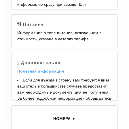
информацию сразу при заезде. Для
путешественников на машине организована
бесплатная парковка.; Также для гостей в отеле:
массажный кабинет и сауна. Среди развлечений
Питание
на территории — площадка для барбекю. Здесь
Информация о типе питания, включенном в
будем баловать себя водными процедурами:
стоимость, указана в деталях тарифа.
есть бассейн. Удобно для гостей с
ограниченными возможностями: на верхние
этажи гостей поднимает лифт.; Гостям доступны
и другие услуги. Например, прачечная,
Дополнительно
химчистка и гладильные услуги.
Полезная информация
Если для въезда в страну вам требуется виза,
ваш отель в большинстве случаев предоставит
вам необходимые документы для ее получения.
За более подробной информацией обращайтесь
в отель, контактная информация указана в
подтверждении бронирования. За эти услуги
может взиматься дополнительная плата, даже в
НОМЕРА ▼
случае последующей отмены бронирования. Все
договоренности осуществляются исключительно