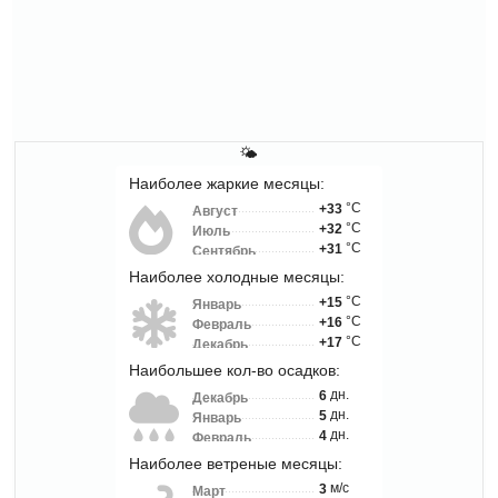
🌤
Наиболее жаркие месяцы:
°C
+33
Август
°C
+32
Июль
°C
+31
Сентябрь
Наиболее холодные месяцы:
°C
+15
Январь
°C
+16
Февраль
°C
+17
Декабрь
Наибольшее кол-во осадков:
дн.
6
Декабрь
дн.
5
Январь
дн.
4
Февраль
Наиболее ветреные месяцы:
м/с
3
Март