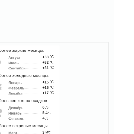
более жаркие месяцы:
°C
+33
Август
°C
+32
Июль
°C
+31
Сентябрь
более холодные месяцы:
°C
+15
Январь
°C
+16
Февраль
°C
+17
Декабрь
большее кол-во осадков:
дн.
6
Декабрь
дн.
5
Январь
дн.
4
Февраль
более ветреные месяцы:
м/с
3
Март