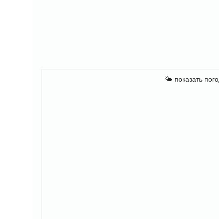
🌤
показать пого