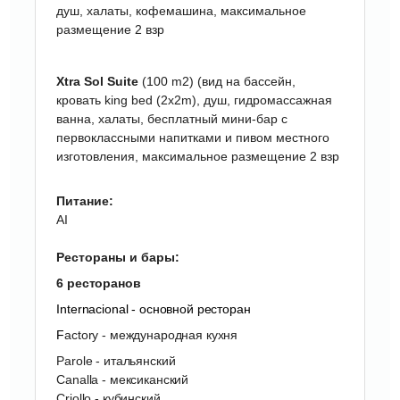
душ, халаты, кофемашина, максимальное
размещение 2 взр
Xtra Sol Suite
(100 m2)
(вид на бассейн,
к
ровать king bed (2x2m), душ, г
идромассажная
ванна
, халаты, б
есплатный мини-бар с
первоклассными напитками и пивом местного
изготовления,
максимальное размещение 2 взр
Питание:
AI
Рестораны и бары:
6 ресторанов
Internacional - основной ресторан
F
actory - международная кухня
Parole - итальянский
Canalla - мексиканский
Criollo - кубинский