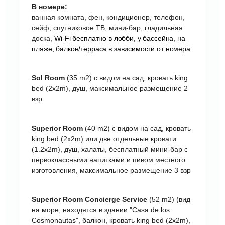
B номере:
ванная комната, фен, кондиционер, телефон,
сейф, спутниковое ТВ, мини-бар, гладильная
доска,
Wi-Fi бесплатно в лобби, у бассейна, на
пляже,
балкон/терраса в зависимости от номера
Sol Room
(35 m2) с видом на сад, кровать king
bed (2x2m), душ, максимальное размещение 2
взр
Superior Room
(40 m2) c видом на сад, кровать
king bed (2x2m) или две отдельные кровати
(1.2x2m), душ, халаты, б
есплатный мини-бар с
первоклассными напитками и пивом местного
изготовления,
максимальное размещение 3 взр
Superior Room Сoncierge Service
(52 m2)
(вид
на море, находятся в здании "Casa de los
Cosmonautas", балкон,
кровать king bed (2x2m),