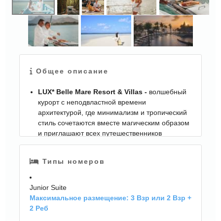
ЕЩЕ
Общее описание
КАРТИНКИ
LUX* Belle Mare
Resort &
Villas -
волшебный
курорт с неподвластной времени
архитектурой, где минимализм и тропический
стиль сочетаются вместе магическим образом
и приглашают всех путешественников
погрузиться в необыкновенный отдых. Отель
находится на живописном бело-песчаном
Типы номеров
пляже Бель Мар среди пышных тропических
садов, и буквально наполнен до краев
энергией и гостеприимством аутентичной
Junior Suite
островной жизни. Территория представляет
Максимальное размещение: 3 Взр или 2 Взр +
собой ухоженный тропический сад,
2 Реб
отделенный от бирюзовой лагуны широкой