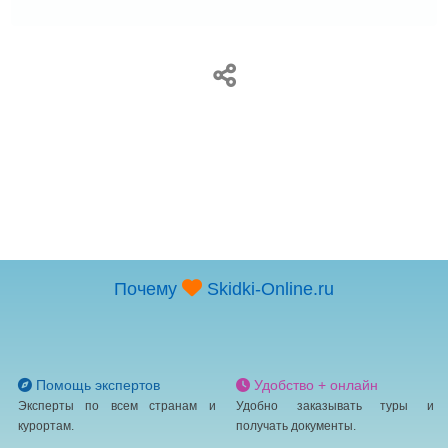
Почему
Skidki-Online.ru
Помощь экспертов
Удобство + онлайн
Эксперты по всем странам и
Удобно заказывать туры и
курортам.
получать документы.