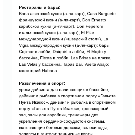
Рестораны и бары:
Bana азиатской кухни (а-ля-карт), Casa Burguete
французской кухни (а-ля-карт), Don Ernesto
карибской кухни (а-ля-карт), Don Peperoni
итальянской кухни (а-ля-карт), El Pilar
международной кухни («шведский стол»), La
Vigía международной кухни (а-ля-карт); бары:
Cojimar в лобби, Daiquirí в лобби, El Mojito у
бассейна, Fiesta в лобби, Las Brisas на пляже,
Las Velas у бассейна, Tapas Bar, Vuelta Abajo;
кафетерий Habana
Развлечения и спорт:
уроки дайвинга для начинающих в бассейне,
дайвинг и рыбалка в спортивном порту «Гавьота
Пунта Икакос», дайвинг и рыбалка в спортивном
порту «Гавьота Пунта Икакос», тренажерный
зал, залы для аэробики, тренажеры для
укрепления сердечно-сосудистой системы,
включающие беговые дорожки, велосипеды,
эллипсы и гантели; теннисные корты,