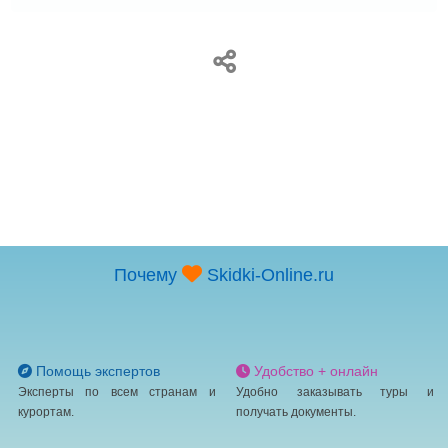
Почему
Skidki-Online.ru
Помощь экспертов
Удобство + онлайн
Эксперты по всем странам и
Удобно заказывать туры и
курортам.
получать документы.