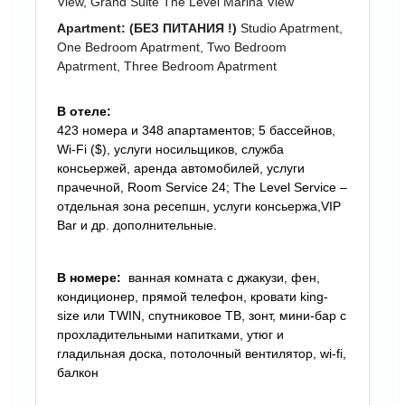
View, Grand Suite Th
e Level
Marina View
Apartment: (БЕЗ ПИТАНИЯ !)
Studio Apatrment,
One Bedroom Apatrment, Two Bedroom
Apatrment, Three Bedroom Apatrment
В отеле:
423 номера и 348 апартаментов; 5 бассейнов,
Wi-Fi ($), услуги носильщиков, служба
консьержей, аренда автомобилей, услуги
прачечной, Room Service 24; The Level Service –
отдельная зона ресепшн, услуги консьержа,VIP
Bar и др. дополнительные.
В номере:
ванная комната с джакузи, фен,
кондиционер, прямой телефон, кровати king-
size или TWIN, спутниковое ТВ, зонт, мини-бар с
прохладительными напитками, утюг и
гладильная доска, потолочный вентилятор, wi-fi,
балкон