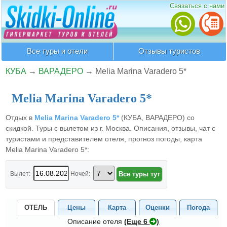
Связаться с нами
Все туры и отели
Отзывы туристов
КУБА
→
ВАРАДЕРО
→
Melia Marina Varadero 5*
Melia Marina Varadero 5*
Отдых в
Melia Marina Varadero 5*
(КУБА, ВАРАДЕРО) со
скидкой. Туры с вылетом из г. Москва. Описания, отзывы, чат с
туристами и представителем отеля, прогноз погоды, карта
Melia Marina Varadero 5*:
Вылет:
Ночей:
ОТЕЛЬ
Цены
Карта
Оценки
Погода
Описание отеля
(Eще 6
)