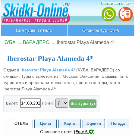
Связаться с нами
Все туры и отели
Отзывы туристов
КУБА
→
ВАРАДЕРО
→
Iberostar Playa Alameda 4*
Iberostar Playa Alameda 4*
Отдых в
Iberostar Playa Alameda 4*
(КУБА, ВАРАДЕРО) со
скидкой. Туры с вылетом из г. Москва. Описания, отзывы, чат с
туристами и представителем отеля, прогноз погоды, карта
Iberostar Playa Alameda 4*:
Вылет:
Ночей:
ОТЕЛЬ
Цены
Карта
Оценки
Погода
Описание отеля
(Eще 6
)