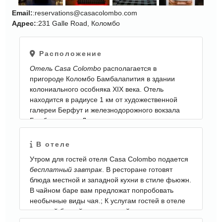
Email:
:reservations@casacolombo.com
Адрес:
:231 Galle Road, Коломбо
ЕЩЕ
КАРТИНКИ
Расположение
Отель Casa Colombo
располагается в
пригороде Коломбо Бамбалапития в здании
колониального особняка XIX века. Отель
находится в радиусе 1 км от художественной
галереи Берфут и железнодорожного вокзала
Бамбалапития. Дорога до международного
аэропорта им. Соломона Бандаранаике займет
45 минут.
В отеле
Утром для гостей отеля Casa Colombo подается
бесплатный завтрак
. В ресторане готовят
блюда местной и западной кухни в стиле фьюжн.
В чайном баре вам предложат попробовать
необычные виды чая.; К услугам гостей в отеле
розовый бассейн
, окруженный шезлонгами, и
спа-центр с широким спектром ухаживающих