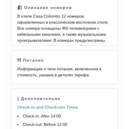
процедур. Кроме того, расслабиться можно в
Описание номеров
джакузи.; Для деловых гостей отель предлагает
В отеле Casa Colombo
12 номеров
,
слуги секретаря и курьерские доставки. При
оформленных в классическом восточном стиле.
необходимости гости могут отправить факс и
Все номера оснащены ЖК-телевизорами с
сделать копии документов. Отель осуществляет
кабельными каналами, а также музыкальными
обмен валюты. На всей территории
проигрывателями. В номерах предусмотрены
предусмотрен
бесплатный Wi-Fi
.
холодильники, кофеварки или чайники.
Питание
Информация о типе питания, включенном в
стоимость, указана в деталях тарифа.
Дополнительно
Check-in and Check-out Times
Check-in: After 14:00
Check-out: Before 12:00