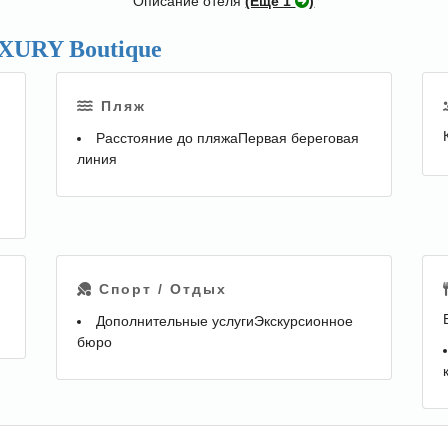
Описание отеля
(Eще 1
)
URY Boutique
Пляж
Расстояние до пляжаПервая береговая
линия
Спорт / Отдых
Дополнительные услугиЭкскурсионное
бюро