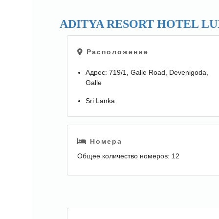
ADITYA RESORT HOTEL LUX
Расположение
Адрес: 719/1, Galle Road, Devenigoda,
Galle
Sri Lanka
Расстояние до туристического центраНа
юго-западном побережье острова, в
историческом центре города, в 100 км от
Номера
Коломбо.
Общее количество номеров: 12