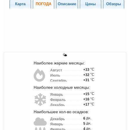
Карта
ПОГОДА
Описание
Цены
Обзоры
🌤
Наиболее жаркие месяцы:
°C
+33
Август
°C
+32
Июль
°C
+31
Сентябрь
Наиболее холодные месяцы:
°C
+15
Январь
°C
+16
Февраль
°C
+17
Декабрь
Наибольшее кол-во осадков:
дн.
6
Декабрь
дн.
5
Январь
дн.
4
Февраль