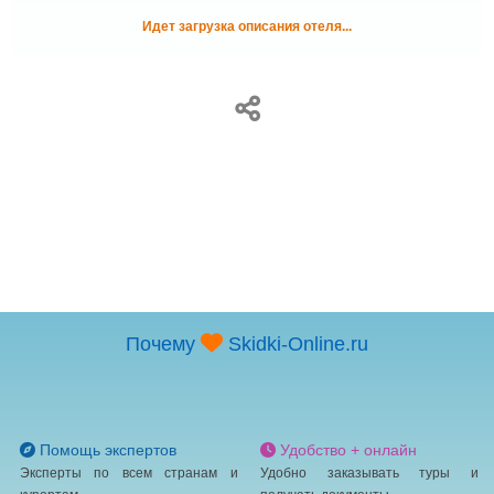
Идет загрузка описания отеля...
Почему
Skidki-Online.ru
Помощь экспертов
Удобство + онлайн
Эксперты по всем странам и
Удобно заказывать туры и